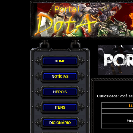
H
OME
N
OTÍCIAS
H
ERÓIS
Curiosidade:
Você sab
Ú
I
TENS
Fin
D
ICIONÁRIO