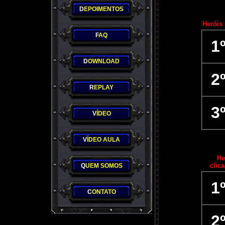
D
EPOIMENTOS
Heróis
F
AQ
1
D
OWNLOAD
2
R
EPLAY
3
V
ÍDEO
V
ÍDEO AULA
He
clic
Q
UEM SOMOS
1
C
ONTATO
2