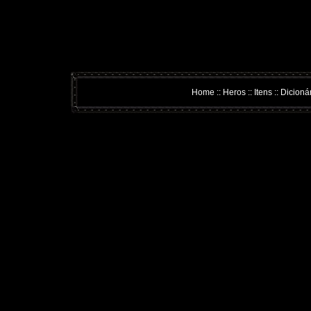
Home
::
Heros
::
Itens
::
Dicioná