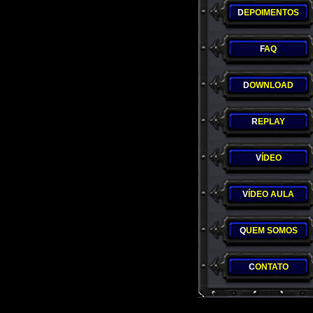
D
EPOIMENTOS
F
AQ
D
OWNLOAD
R
EPLAY
V
ÍDEO
V
ÍDEO AULA
Q
UEM SOMOS
C
ONTATO