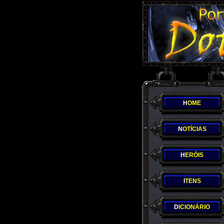
H
OME
N
OTÍCIAS
H
ERÓIS
I
TENS
D
ICIONÁRIO