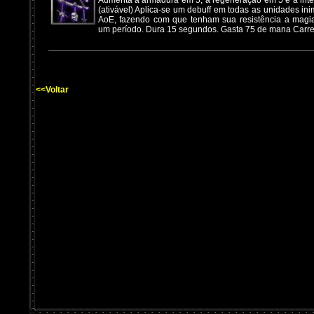
Aumenta a armadura em 5, a regeneração em 5 e a inte
(ativável) Aplica-se um debuff em todas as unidades i
AoE, fazendo com que tenham sua resistência a magi
um período. Dura 15 segundos. Gasta 75 de mana Carr
<<Voltar