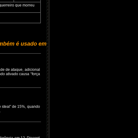
guerreiro que morreu
ambém é usado em
de de ataque, adicional
do ativado causa “força
e steal” de 15%, quando
.